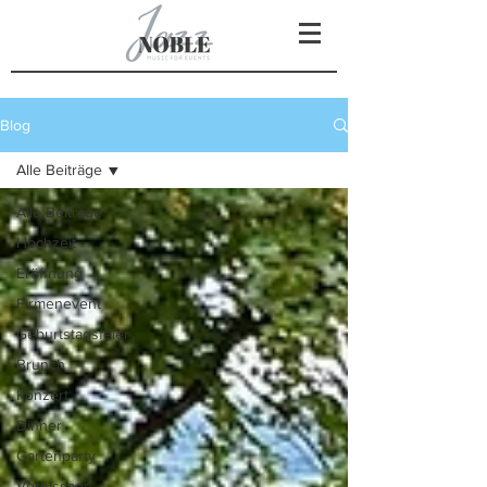
Blog
Alle Beiträge
Alle Beiträge
Hochzeit
Eröffnung
Firmenevent
Geburtstagsfeier
Brunch
Konzert
Dinner
Gartenparty
Vernissage