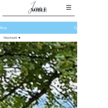
Blog
Hochzeit
Alle
Beiträge
Hochzeit
Eröffnung
Firmenevent
Geburtstagsfeier
Brunch
Konzert
Dinner
Gartenparty