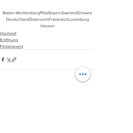
Baden-Württemberg
Pfalz
Bayern
Saarland
Schweiz
Deutschland
Österreich
Frankreich
Luxemburg
Hessen
Hochzeit
Eröffnung
Firmenevent
Alle ansehen
Aktuelle Beiträge