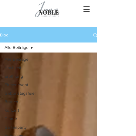
Blog
Alle Beiträge
Alle Beiträge
Hochzeit
Eröffnung
Firmenevent
Geburtstagsfeier
Brunch
Konzert
Dinner
Gartenparty
Vernissage