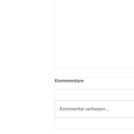
Kommentare
Jazz, hält jung!
Kommentar verfassen...