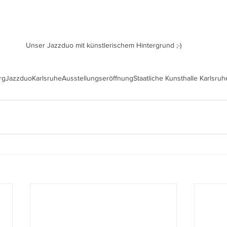
Unser Jazzduo mit künstlerischem Hintergrund ;-)
rg
Jazzduo
Karlsruhe
Ausstellungseröffnung
Staatliche Kunsthalle Karlsruh